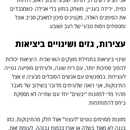
אני מציע לשים לב לסימני שובע: סיבוב ראש, דחיפת
כפית, ירידה בעניין, משחק במזון בלי אכילה. כשמכבדים
את הסימנים האלה, מקטינים סיכון למאבק סביב אוכל
ומטפחים ויסות טבעי של רעב ושובע.
עצירות, גזים ושינויים ביציאות
שינוי ביציאות בתחילת מוצקים הוא שכיח. היציאות יכולות
להפוך סמיכות יותר, עם ריח שונה, ולעיתים מופיעה נטייה
לעצירות. במפגשים עם אנשים הסובלים מבעיה זו אצל
התינוקות, אני רואה שלעיתים מדובר בשילוב של מעבר
מהיר מדי למזונות “יבשים” יחד עם שתייה לא מספקת
ביחס להתפתחות.
מזונות מסוימים נוטים “לעצור” אצל חלק מהתינוקות, כמו
בננה לא מאוד בשלה או אורז בכמות גבוהה. לעומת זאת,