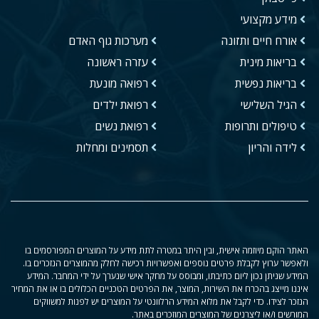
מידע מקצועי
אורח חיים ותזונה
מערכות גוף האדם
בריאות מינית
עזרה ראשונה
בריאות נפשית
רפואה מונעת
הגיל השלישי
רפואת ילדים
טיפולים ותרופות
רפואת נשים
לידה והריון
תסמינים ומחלות
האתר הוקם מיוזמה אישית, ובין היתר במטרה לתת מידע על המוצרים המפורסמים בו
ולאפשר ערוץ לקבלת פרטים נוספים ואפשרויות רכישה לחלק מהמוצרים הנזכרים בו.
המידע שניתן נכון ליום כתיבתו, ומבוסס על מחקר אישי שנערך על ידי המחבר. המידע
איננו מייצג בהכרח את השירות, המוצר, את הפרטים הטכניים הכלולים בו או את המחיר
הנזכר לצידו. כדי לקבל את מלוא המידע הרלוונטי על המוצרים יש לפנות למשווקים
המורשים ו/או ליצרנים של המוצרים המוזכרים באתר.