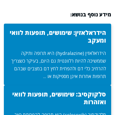
מידע נוסף בנושא:
הידראלאזין: שימושים, תופעות לוואי
ומעקב
הידראלאזין (hydralazine) היא תרופה ותיקה
שממשיכה להיות רלוונטית גם היום, בעיקר כשצריך
להרחיב כלי דם ולהפחית לחץ דם במצבים שבהם
תרופות אחרות אינן מספיקות או ...
סלקוקסיב: שימושים, תופעות לוואי
ואזהרות
סלקוקסיב (celecoxib) היא תרופה להפחתת כאב