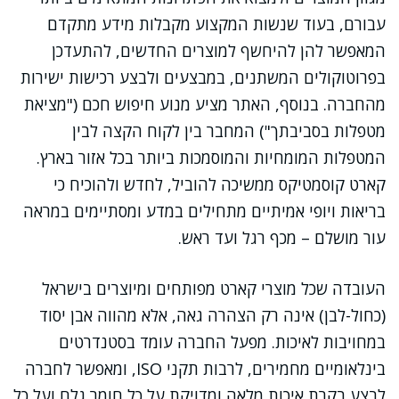
עבורם, בעוד שנשות המקצוע מקבלות מידע מתקדם
המאפשר להן להיחשף למוצרים החדשים, להתעדכן
בפרוטוקולים המשתנים, במבצעים ולבצע רכישות ישירות
מהחברה. בנוסף, האתר מציע מנוע חיפוש חכם ("מציאת
מטפלות בסביבתך") המחבר בין לקוח הקצה לבין
המטפלות המומחיות והמוסמכות ביותר בכל אזור בארץ.
קארט קוסמטיקס ממשיכה להוביל, לחדש ולהוכיח כי
בריאות ויופי אמיתיים מתחילים במדע ומסתיימים במראה
עור מושלם – מכף רגל ועד ראש.
העובדה שכל מוצרי קארט מפותחים ומיוצרים בישראל
(כחול-לבן) אינה רק הצהרה גאה, אלא מהווה אבן יסוד
במחויבות לאיכות. מפעל החברה עומד בסטנדרטים
בינלאומיים מחמירים, לרבות תקני ISO, ומאפשר לחברה
לבצע בקרת איכות מלאה ומדויקת על כל חומר גלם ועל כל