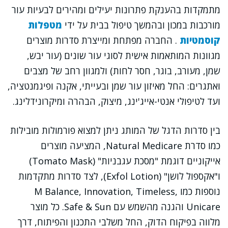
מתמקדות בהענקת פתרונות יעילים ומהירים לבעיות עור
מורכבות במכון ובהמשך טיפול בבית על ידי
מטפלות
קוסמטיות
. החברה מפתחת ומייצרת סדרות מוצרים
מגוונות המותאמות אישית לסוגי עור שונים (עור יבש,
שמן, מעורב, בוגר, חסר לחות) ולמגוון רחב של מצבים
ואתגרים: החל מאיזון עור שמן ובעייתי, אקנה ופיגמנטציה,
ועד לטיפולי אנטי-אייג'ינג, מיצוק, הבהרה ומיקרונידלינג.
בין סדרות הדגל של המותג ניתן למצוא פורמולות מובילות
כמו סדרת Natural Medicare, המציעה מוצרים
אייקוניים דוגמת "מסכת עגבניות" (Tomato Mask)
ו"אקספול לושן" (Exfol Lotion), לצד סדרות מתקדמות
נוספות כמו M Balance, Innovation, Timeless,
Unicare והגנה מהשמש עם Safe & Sun. כל מוצר
מלווה בפיקוח הדוק, החל משלבי התכנון והפיתוח, דרך