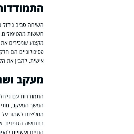
התמודדות
השיחה סביב גידול 
חששות מהטיפולים. א
מקצוע שמכירים את ה
פסיכולוגיים הם חלק
אישית, להבין את ה
מעקב ושגר
התמודדות עם גידול 
המשך המעקב, מתי ל
ממליצות לשמור על ת
בתחושה הגופנית. שי
החיים ועשויים להפחי