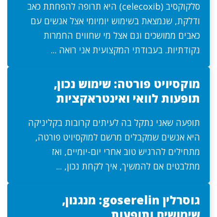
סלקוקסיב (celecoxib) היא תרופה להפחתת כאב
ודלקת, שנמצאת בשימוש יומיומי אצל אנשים עם
כאבים ממושכים וגם אצל מי שחווים החמרות
נקודתיות. בעבודתי המקצועית אני רואה ...
מוקסיויט פורטה: שימוש נכון,
תופעות לוואי ואינטראקציות
תופעה שאני נתקל בה לעיתים קרובות בקליניקה
היא אנשים שמקבלים מרשם למוקסיויט פורטה,
מתחילים להרגיש טוב אחרי יום-יומיים, ואז
מתלבטים אם להמשיך, איך לקחת נכון, ...
גוסרלין goserelin: מנגנון,
שימושים ותופעות