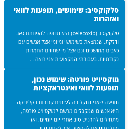
סלקוקסיב: שימושים, תופעות לוואי
ואזהרות
סלקוקסיב (celecoxib) היא תרופה להפחתת כאב
ודלקת, שנמצאת בשימוש יומיומי אצל אנשים עם
כאבים ממושכים וגם אצל מי שחווים החמרות
נקודתיות. בעבודתי המקצועית אני רואה ...
מוקסיויט פורטה: שימוש נכון,
תופעות לוואי ואינטראקציות
תופעה שאני נתקל בה לעיתים קרובות בקליניקה
היא אנשים שמקבלים מרשם למוקסיויט פורטה,
מתחילים להרגיש טוב אחרי יום-יומיים, ואז
מתלבטים אם להמשיך, איך לקחת נכון, ...