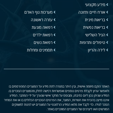
מידע מקצועי
אורח חיים ותזונה
מערכות גוף האדם
בריאות מינית
עזרה ראשונה
בריאות נפשית
רפואה מונעת
הגיל השלישי
רפואת ילדים
טיפולים ותרופות
רפואת נשים
לידה והריון
תסמינים ומחלות
האתר הוקם מיוזמה אישית, ובין היתר במטרה לתת מידע על המוצרים המפורסמים בו
ולאפשר ערוץ לקבלת פרטים נוספים ואפשרויות רכישה לחלק מהמוצרים הנזכרים בו.
המידע שניתן נכון ליום כתיבתו, ומבוסס על מחקר אישי שנערך על ידי המחבר. המידע
איננו מייצג בהכרח את השירות, המוצר, את הפרטים הטכניים הכלולים בו או את המחיר
הנזכר לצידו. כדי לקבל את מלוא המידע הרלוונטי על המוצרים יש לפנות למשווקים
המורשים ו/או ליצרנים של המוצרים המוזכרים באתר.