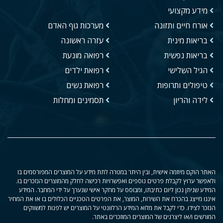
מידע מקצועי
אורח חיים ותזונה
מערכות גוף האדם
בריאות מינית
עזרה ראשונה
בריאות נפשית
רפואה מונעת
הגיל השלישי
רפואת ילדים
טיפולים ותרופות
רפואת נשים
לידה והריון
תסמינים ומחלות
האתר הוקם מיוזמה אישית, ובין היתר במטרה לתת מידע על המוצרים המפורסמים בו
ולאפשר ערוץ לקבלת פרטים נוספים ואפשרויות רכישה לחלק מהמוצרים הנזכרים בו.
המידע שניתן נכון ליום כתיבתו, ומבוסס על מחקר אישי שנערך על ידי המחבר. המידע
איננו מייצג בהכרח את השירות, המוצר, את הפרטים הטכניים הכלולים בו או את המחיר
הנזכר לצידו. כדי לקבל את מלוא המידע הרלוונטי על המוצרים יש לפנות למשווקים
המורשים ו/או ליצרנים של המוצרים המוזכרים באתר.