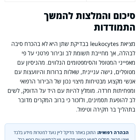
סיכום והמלצות להמשך
התמודדות
מציאת leukocytes בבדיקת שתן היא לא בהכרח סיבה
לבהלה, אך מחייבת תשומת לב ובירור פרטני על פי
מאפייני המטופל והסימפטומים הנלווים. מהניסיון עם
מטופלים, גישה עניינית, שאלות ברורות והיוועצות עם
אנשי מקצוע מבטיחות מיצוי נכון של הבירור הרפואי
ומפחיתות חרדה. מומלץ להיות עם היד על הדופק, לשים
לב להופעת תסמינים, ולזכור כי ברוב המקרים מדובר
בתהליך בר חקירה וטיפול.
הבהרה רפואית:
התוכן באתר מדיקל ליין נועד למטרות מידע בלבד
ואינו מהווה תחליף לייעוץ רפואי מקצועי. יש להתייעץ עם רופא בכל