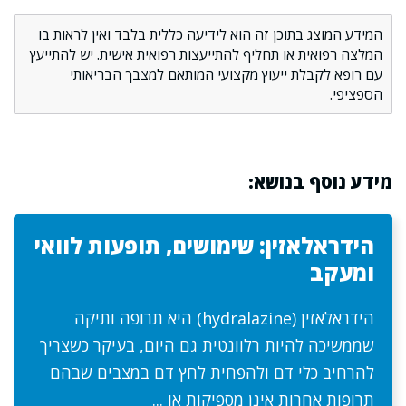
המידע המוצג בתוכן זה הוא לידיעה כללית בלבד ואין לראות בו
המלצה רפואית או תחליף להתייעצות רפואית אישית. יש להתייעץ
עם רופא לקבלת ייעוץ מקצועי המותאם למצבך הבריאותי
הספציפי.
מידע נוסף בנושא:
הידראלאזין: שימושים, תופעות לוואי
ומעקב
הידראלאזין (hydralazine) היא תרופה ותיקה
שממשיכה להיות רלוונטית גם היום, בעיקר כשצריך
להרחיב כלי דם ולהפחית לחץ דם במצבים שבהם
תרופות אחרות אינן מספיקות או ...