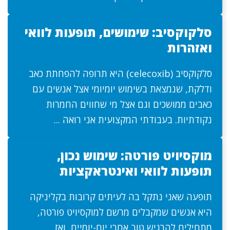
סלקוקסיב: שימושים, תופעות לוואי
ואזהרות
סלקוקסיב (celecoxib) היא תרופה להפחתת כאב
ודלקת, שנמצאת בשימוש יומיומי אצל אנשים עם
כאבים ממושכים וגם אצל מי שחווים החמרות
נקודתיות. בעבודתי המקצועית אני רואה ...
מוקסיויט פורטה: שימוש נכון,
תופעות לוואי ואינטראקציות
תופעה שאני נתקל בה לעיתים קרובות בקליניקה
היא אנשים שמקבלים מרשם למוקסיויט פורטה,
מתחילים להרגיש טוב אחרי יום-יומיים, ואז