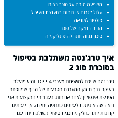
השפעה טובה על סוכר בצום
עלול לגרום אי נוחות במערכת העיכול
סולפונילאוראה
הורדה חזקה של סוכר
סיכון גבוה יותר להיפוגליקמיה
איך טרג'נטה משתלבת בטיפול
בסוכרת סוג 2
טרג'נטה שייכת למשפחת מעכבי DPP-4, והיא פועלת
בעיקר דרך חיזוק המערכת הטבעית של הגוף שמווסתת
הפרשת אינסולין לאחר ארוחות. בעבודתי המקצועית אני
רואה שהיא ניתנת לעיתים כתרופה יחידה, אך לעיתים
קרובות יותר כחלק מתוכנית טיפול משולבת יחד עם