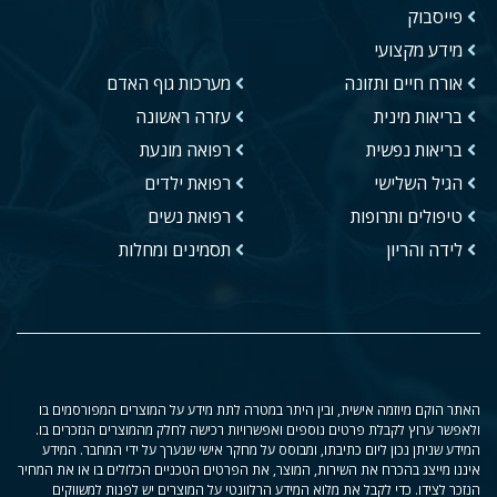
פייסבוק
מידע מקצועי
אורח חיים ותזונה
מערכות גוף האדם
בריאות מינית
עזרה ראשונה
בריאות נפשית
רפואה מונעת
הגיל השלישי
רפואת ילדים
טיפולים ותרופות
רפואת נשים
לידה והריון
תסמינים ומחלות
האתר הוקם מיוזמה אישית, ובין היתר במטרה לתת מידע על המוצרים המפורסמים בו
ולאפשר ערוץ לקבלת פרטים נוספים ואפשרויות רכישה לחלק מהמוצרים הנזכרים בו.
המידע שניתן נכון ליום כתיבתו, ומבוסס על מחקר אישי שנערך על ידי המחבר. המידע
איננו מייצג בהכרח את השירות, המוצר, את הפרטים הטכניים הכלולים בו או את המחיר
הנזכר לצידו. כדי לקבל את מלוא המידע הרלוונטי על המוצרים יש לפנות למשווקים