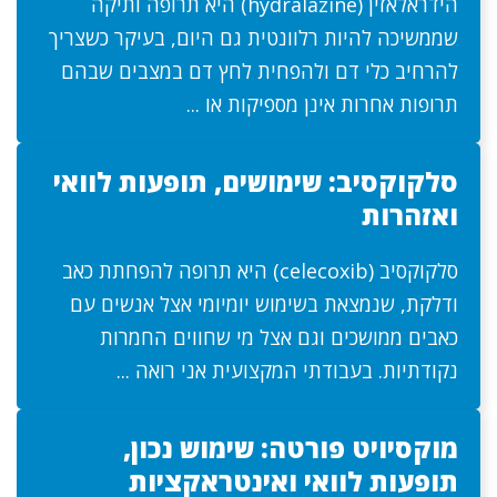
הידראלאזין (hydralazine) היא תרופה ותיקה
שממשיכה להיות רלוונטית גם היום, בעיקר כשצריך
להרחיב כלי דם ולהפחית לחץ דם במצבים שבהם
תרופות אחרות אינן מספיקות או ...
סלקוקסיב: שימושים, תופעות לוואי
ואזהרות
סלקוקסיב (celecoxib) היא תרופה להפחתת כאב
ודלקת, שנמצאת בשימוש יומיומי אצל אנשים עם
כאבים ממושכים וגם אצל מי שחווים החמרות
נקודתיות. בעבודתי המקצועית אני רואה ...
מוקסיויט פורטה: שימוש נכון,
תופעות לוואי ואינטראקציות