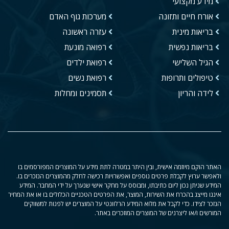
מידע מקצועי
אורח חיים ותזונה
מערכות גוף האדם
בריאות מינית
עזרה ראשונה
בריאות נפשית
רפואה מונעת
הגיל השלישי
רפואת ילדים
טיפולים ותרופות
רפואת נשים
לידה והריון
תסמינים ומחלות
האתר הוקם מיוזמה אישית, ובין היתר במטרה לתת מידע על המוצרים המפורסמים בו
ולאפשר ערוץ לקבלת פרטים נוספים ואפשרויות רכישה לחלק מהמוצרים הנזכרים בו.
המידע שניתן נכון ליום כתיבתו, ומבוסס על מחקר אישי שנערך על ידי המחבר. המידע
איננו מייצג בהכרח את השירות, המוצר, את הפרטים הטכניים הכלולים בו או את המחיר
הנזכר לצידו. כדי לקבל את מלוא המידע הרלוונטי על המוצרים יש לפנות למשווקים
המורשים ו/או ליצרנים של המוצרים המוזכרים באתר.