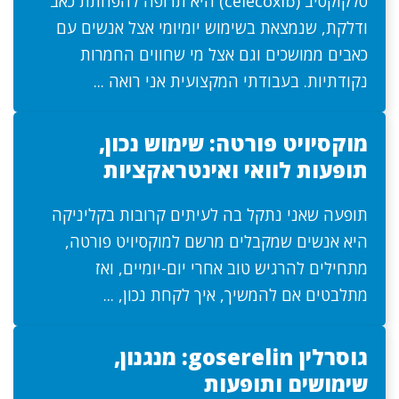
סלקוקסיב (celecoxib) היא תרופה להפחתת כאב
ודלקת, שנמצאת בשימוש יומיומי אצל אנשים עם
כאבים ממושכים וגם אצל מי שחווים החמרות
נקודתיות. בעבודתי המקצועית אני רואה ...
מוקסיויט פורטה: שימוש נכון,
תופעות לוואי ואינטראקציות
תופעה שאני נתקל בה לעיתים קרובות בקליניקה
היא אנשים שמקבלים מרשם למוקסיויט פורטה,
מתחילים להרגיש טוב אחרי יום-יומיים, ואז
מתלבטים אם להמשיך, איך לקחת נכון, ...
גוסרלין goserelin: מנגנון,
שימושים ותופעות