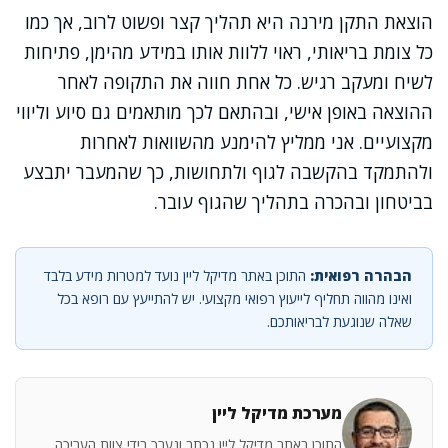
הוצאת התקן מירנה היא תהליך קצר ופשוט לרוב, אך כמו
כל צומת בריאותי, ראוי ללוות אותו במידע מהימן, פתיחות
לשיח ומעקב רגיש. כל אחת חווה את התקופה לאחר
ההוצאה באופן אישי, ובהתאם לכך מותאמים גם סיוע וליווי
מקצועיים. אני ממליץ להימנע מהשוואות לאחרות
ולהתמקד בהקשבה לגוף ולתחושות, כך שהמעבר יתבצע
בביטחון ובהכרה בתהליך שהגוף עובר.
הבהרה רפואית:
התוכן באתר מדיקל ליין נועד למטרות מידע בלבד
ואינו מהווה תחליף לייעוץ רפואי מקצועי. יש להתייעץ עם רופא בכל
שאלה שנוגעת לבריאותכם.
מערכת מדיקל ליין
התוכן באתר מדיקל ליין נכתב ונערך בידי צוות העריכה