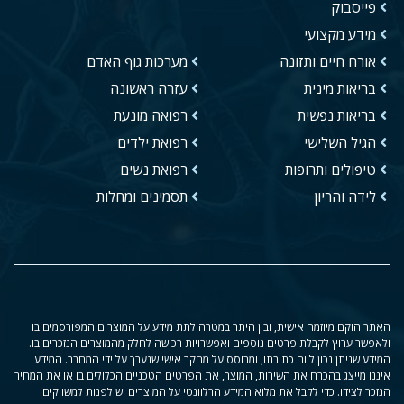
פייסבוק
מידע מקצועי
אורח חיים ותזונה
מערכות גוף האדם
בריאות מינית
עזרה ראשונה
בריאות נפשית
רפואה מונעת
הגיל השלישי
רפואת ילדים
טיפולים ותרופות
רפואת נשים
לידה והריון
תסמינים ומחלות
האתר הוקם מיוזמה אישית, ובין היתר במטרה לתת מידע על המוצרים המפורסמים בו
ולאפשר ערוץ לקבלת פרטים נוספים ואפשרויות רכישה לחלק מהמוצרים הנזכרים בו.
המידע שניתן נכון ליום כתיבתו, ומבוסס על מחקר אישי שנערך על ידי המחבר. המידע
איננו מייצג בהכרח את השירות, המוצר, את הפרטים הטכניים הכלולים בו או את המחיר
הנזכר לצידו. כדי לקבל את מלוא המידע הרלוונטי על המוצרים יש לפנות למשווקים