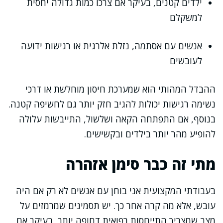
ילדים קטנים, בעיקר אם צרכו כמות גדולה יחסית
למשקלם
אנשים עם אסתמה, נזלת אלרגית או רגישות ידועה
לעובשים
ההבדל המהותי הוא שמערכת חיסון מוחלשת או דרכי
נשימה רגישות יכולות להגיב חזק יותר גם לחשיפה קטנה.
בנוסף, אם התפתחה הקאה ושלשול, התייבשות עלולה
להופיע מהר יותר בילדים ובקשישים.
מתי זה כבר סימן אזהרה
בעבודתי המקצועית אני בוחן עם אנשים לא רק אם היה
עובש, אלא מה קרה אחר כך. יש תסמינים שמרמזים על
מצב שמצריך התייחסות רפואית דחופה יותר, בעיקר אם