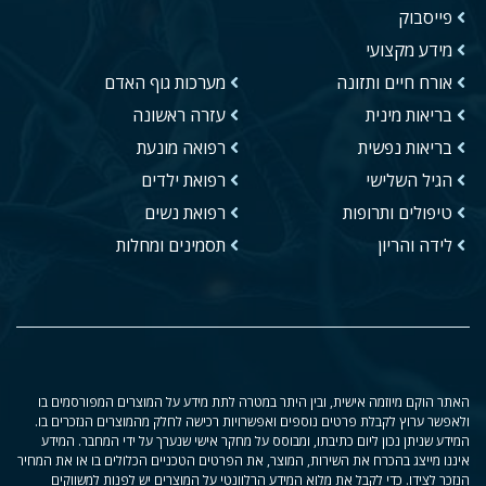
פייסבוק
מידע מקצועי
אורח חיים ותזונה
מערכות גוף האדם
בריאות מינית
עזרה ראשונה
בריאות נפשית
רפואה מונעת
הגיל השלישי
רפואת ילדים
טיפולים ותרופות
רפואת נשים
לידה והריון
תסמינים ומחלות
האתר הוקם מיוזמה אישית, ובין היתר במטרה לתת מידע על המוצרים המפורסמים בו
ולאפשר ערוץ לקבלת פרטים נוספים ואפשרויות רכישה לחלק מהמוצרים הנזכרים בו.
המידע שניתן נכון ליום כתיבתו, ומבוסס על מחקר אישי שנערך על ידי המחבר. המידע
איננו מייצג בהכרח את השירות, המוצר, את הפרטים הטכניים הכלולים בו או את המחיר
הנזכר לצידו. כדי לקבל את מלוא המידע הרלוונטי על המוצרים יש לפנות למשווקים