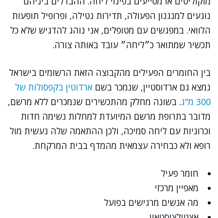
מוקוליטים או מסייעים בפינוי ליחה. ההבדלים ביניהם
נוגעים למנגנון הפעולה, תדירות נטילה, ופרופיל תופעות
הלוואי. במפגשים עם מטופלים, אני נוהג להדגיש שלא כל
תכשיר שמתואר כ״ליחה״ עובד באותה צורה.
בין החומרים הפעילים מהקבוצה הזאת הרשומים בישראל
נמצא גם ארדוסטיין, שנמכר בשם
ארדוטין בקפסולות של
300 מ"ג
. בשונה מחלק מהתכשירים שנמכרים ללא מרשם,
מדובר בתרופת מרשם המיועדת למחלות נשימה חדות
וכרוניות עם ליחה סמיכה, ולכן ההתאמה שלה נעשית מול
רופא ולא כבחירה עצמאית מהמדף בבית המרקחת.
חומר פעיל
מאפיין מרכזי
מה אנשים מרגישים בפועל
אצטילציסטאין