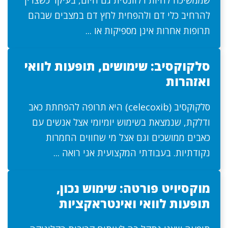
שממשיכה להיות רלוונטית גם היום, בעיקר כשצריך
להרחיב כלי דם ולהפחית לחץ דם במצבים שבהם
תרופות אחרות אינן מספיקות או ...
סלקוקסיב: שימושים, תופעות לוואי
ואזהרות
סלקוקסיב (celecoxib) היא תרופה להפחתת כאב
ודלקת, שנמצאת בשימוש יומיומי אצל אנשים עם
כאבים ממושכים וגם אצל מי שחווים החמרות
נקודתיות. בעבודתי המקצועית אני רואה ...
מוקסיויט פורטה: שימוש נכון,
תופעות לוואי ואינטראקציות