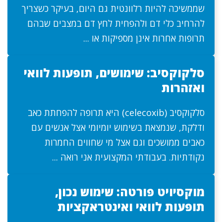
שממשיכה להיות רלוונטית גם היום, בעיקר כשצריך
להרחיב כלי דם ולהפחית לחץ דם במצבים שבהם
תרופות אחרות אינן מספיקות או ...
סלקוקסיב: שימושים, תופעות לוואי
ואזהרות
סלקוקסיב (celecoxib) היא תרופה להפחתת כאב
ודלקת, שנמצאת בשימוש יומיומי אצל אנשים עם
כאבים ממושכים וגם אצל מי שחווים החמרות
נקודתיות. בעבודתי המקצועית אני רואה ...
מוקסיויט פורטה: שימוש נכון,
תופעות לוואי ואינטראקציות