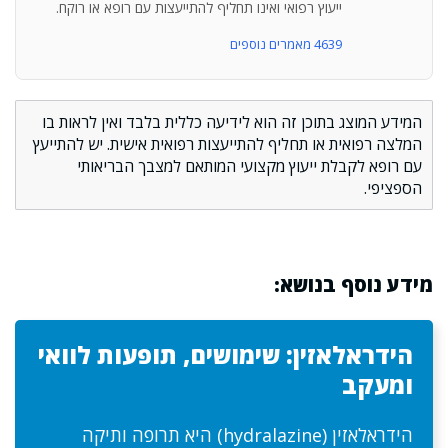
ייעוץ רפואי ואינו תחליף להתייעצות עם רופא או רוקח.
4639 מאמרים נוספים
המידע המוצג בתוכן זה הוא לידיעה כללית בלבד ואין לראות בו
המלצה רפואית או תחליף להתייעצות רפואית אישית. יש להתייעץ
עם רופא לקבלת ייעוץ מקצועי המותאם למצבך הבריאותי
הספציפי.
מידע נוסף בנושא:
הידראלאזין: שימושים, תופעות לוואי
ומעקב
הידראלאזין (hydralazine) היא תרופה ותיקה