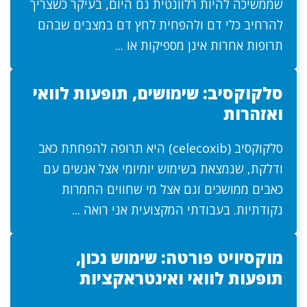
שממשיכה להיות רלוונטית גם היום, בעיקר כשצריך
להרחיב כלי דם ולהפחית לחץ דם במצבים שבהם
תרופות אחרות אינן מספיקות או ...
סלקוקסיב: שימושים, תופעות לוואי
ואזהרות
סלקוקסיב (celecoxib) היא תרופה להפחתת כאב
ודלקת, שנמצאת בשימוש יומיומי אצל אנשים עם
כאבים ממושכים וגם אצל מי שחווים החמרות
נקודתיות. בעבודתי המקצועית אני רואה ...
מוקסיויט פורטה: שימוש נכון,
תופעות לוואי ואינטראקציות