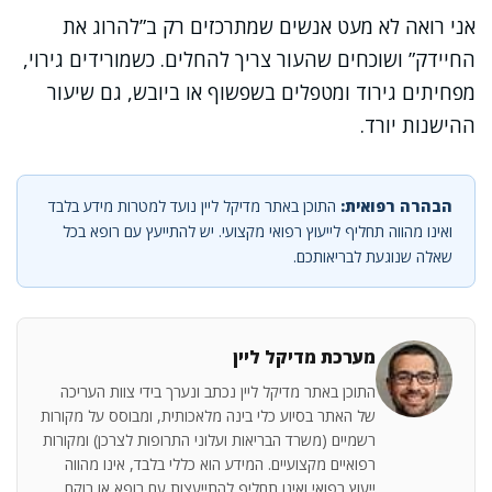
אני רואה לא מעט אנשים שמתרכזים רק ב”להרוג את
החיידק” ושוכחים שהעור צריך להחלים. כשמורידים גירוי,
מפחיתים גירוד ומטפלים בשפשוף או ביובש, גם שיעור
ההישנות יורד.
הבהרה רפואית:
התוכן באתר מדיקל ליין נועד למטרות מידע בלבד
ואינו מהווה תחליף לייעוץ רפואי מקצועי. יש להתייעץ עם רופא בכל
שאלה שנוגעת לבריאותכם.
מערכת מדיקל ליין
התוכן באתר מדיקל ליין נכתב ונערך בידי צוות העריכה
של האתר בסיוע כלי בינה מלאכותית, ומבוסס על מקורות
רשמיים (משרד הבריאות ועלוני התרופות לצרכן) ומקורות
רפואיים מקצועיים. המידע הוא כללי בלבד, אינו מהווה
ייעוץ רפואי ואינו תחליף להתייעצות עם רופא או רוקח.