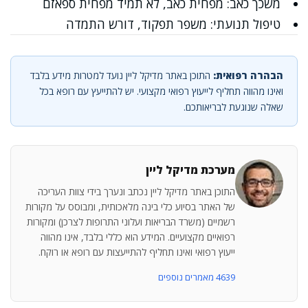
משכך כאב: מפחית כאב, לא תמיד מפחית ספאזם
טיפול תנועתי: משפר תפקוד, דורש התמדה
הבהרה רפואית:
התוכן באתר מדיקל ליין נועד למטרות מידע בלבד
ואינו מהווה תחליף לייעוץ רפואי מקצועי. יש להתייעץ עם רופא בכל
שאלה שנוגעת לבריאותכם.
מערכת מדיקל ליין
התוכן באתר מדיקל ליין נכתב ונערך בידי צוות העריכה
של האתר בסיוע כלי בינה מלאכותית, ומבוסס על מקורות
רשמיים (משרד הבריאות ועלוני התרופות לצרכן) ומקורות
רפואיים מקצועיים. המידע הוא כללי בלבד, אינו מהווה
ייעוץ רפואי ואינו תחליף להתייעצות עם רופא או רוקח.
4639 מאמרים נוספים