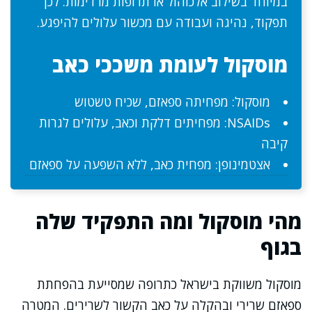
במיוחד בשילוב אלכוהול או תרופות מרדימות. לכן
תפקוד, נהיגה ועבודה עם מכשור עלולים להיפגע.
מוסקול לעומת משככי כאב
מוסקול: מפחיתה ספאזם, שכיח טשטוש
NSAIDs: מפחיתים דלקת וכאב, עלולים לגרות
קיבה
אצטמינופן: מפחית כאב, ללא השפעה על ספאזם
מהי מוסקול ומה התפקיד שלה
בגוף
מוסקול משווקת בישראל כתרופה שמסייעת בהפחתת
ספאזם שרירי ובהקלה על כאב הקשור לשרירים. המטרה