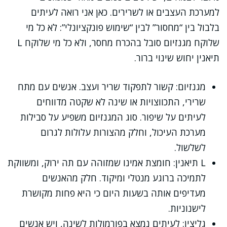
למערכת העצבים או לשרירים. כאן אני רואה לעיתים
בלבול בין “מחסור” לבין “שימוש פונקציונלי”: לא כל מי
שלוקח מגנזיום סובל בהכרח מחסר, ולא כל מי שלוקח L
תיאנין יחוש שינוי ברור.
מגנזיום: קשור לתפקוד שריר ועצב. אנשים עם מתח
שרירי, התכווצויות או שינה לא שקטה מדווחים
לעיתים על שיפור. סוג המגנזיום משפיע על סבילות
מערכת העיכול, וחלק מהצורות עלולות לגרום
לשלשול.
L תיאנין: חומצת אמינו שמזוהה עם תה ירוק, ומשווקת
לתמיכה ברוגע מנטלי ומיקוד. חלק מהאנשים
מעדיפים אותה בשעות היום כי היא פחות מקושרת
לישנוניות.
גליצין: לעיתים נמצא בפורמולות לשינה, ויש אנשים