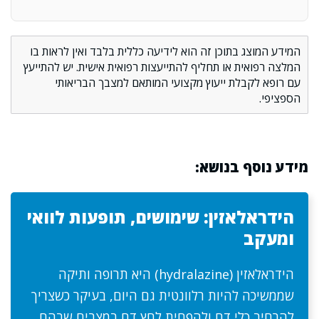
המידע המוצג בתוכן זה הוא לידיעה כללית בלבד ואין לראות בו
המלצה רפואית או תחליף להתייעצות רפואית אישית. יש להתייעץ
עם רופא לקבלת ייעוץ מקצועי המותאם למצבך הבריאותי
הספציפי.
מידע נוסף בנושא:
הידראלאזין: שימושים, תופעות לוואי
ומעקב
הידראלאזין (hydralazine) היא תרופה ותיקה
שממשיכה להיות רלוונטית גם היום, בעיקר כשצריך
להרחיב כלי דם ולהפחית לחץ דם במצבים שבהם