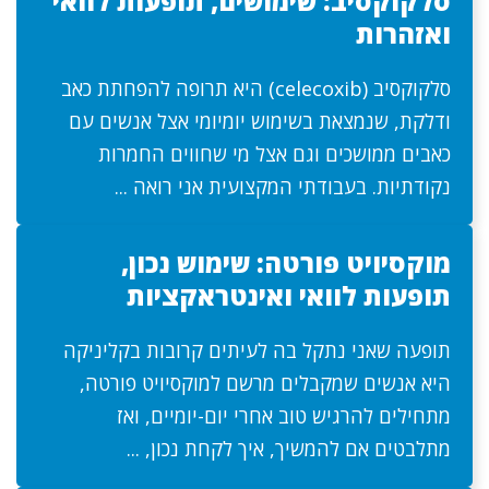
סלקוקסיב: שימושים, תופעות לוואי
ואזהרות
סלקוקסיב (celecoxib) היא תרופה להפחתת כאב
ודלקת, שנמצאת בשימוש יומיומי אצל אנשים עם
כאבים ממושכים וגם אצל מי שחווים החמרות
נקודתיות. בעבודתי המקצועית אני רואה ...
מוקסיויט פורטה: שימוש נכון,
תופעות לוואי ואינטראקציות
תופעה שאני נתקל בה לעיתים קרובות בקליניקה
היא אנשים שמקבלים מרשם למוקסיויט פורטה,
מתחילים להרגיש טוב אחרי יום-יומיים, ואז
מתלבטים אם להמשיך, איך לקחת נכון, ...