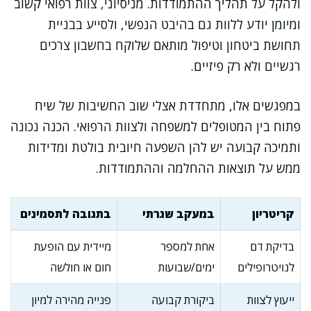
ולהקל על תהליך ההתמודדות. מניסיוני, צוות רפואי קשוב
ומיומן יודע ללוות גם בהיבט הנפשי, ולסייע בבניית
תחושת ביטחון וטיפול מותאם שלוקח בחשבון צרכים
רגשיים ולא רק פיזיים.
במפגשים אלו, מתחדדת אצלי שוב החשיבות של שיח
פתוח בין המטופלים למשפחה ולצוות הרפואי. הכנה נכונה
ותמיכה קבועה יש להן השפעה חיובית בולטת ומדידות
ממש על תוצאות ההחלמה וההתמודדות.
קריטריון
במעקב שגרתי
בתגובה לתסמינים
בדיקת דם
אחת למספר
מיידית עם הופעת
לנויטרופילים
ימים/שבועות
חום או חולשה
ייעוץ לצוות
ביקורת קבועה
פנייה מהירה למיון