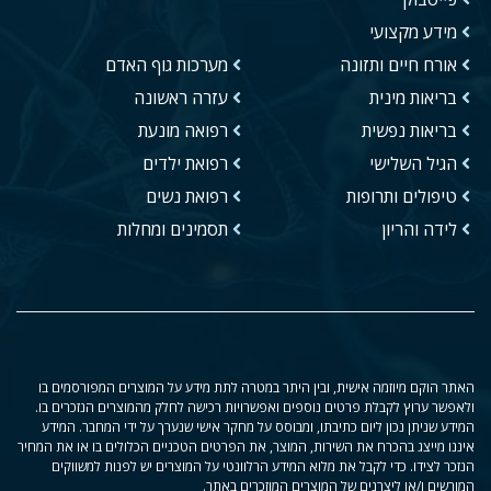
מידע מקצועי
אורח חיים ותזונה
מערכות גוף האדם
בריאות מינית
עזרה ראשונה
בריאות נפשית
רפואה מונעת
הגיל השלישי
רפואת ילדים
טיפולים ותרופות
רפואת נשים
לידה והריון
תסמינים ומחלות
האתר הוקם מיוזמה אישית, ובין היתר במטרה לתת מידע על המוצרים המפורסמים בו
ולאפשר ערוץ לקבלת פרטים נוספים ואפשרויות רכישה לחלק מהמוצרים הנזכרים בו.
המידע שניתן נכון ליום כתיבתו, ומבוסס על מחקר אישי שנערך על ידי המחבר. המידע
איננו מייצג בהכרח את השירות, המוצר, את הפרטים הטכניים הכלולים בו או את המחיר
הנזכר לצידו. כדי לקבל את מלוא המידע הרלוונטי על המוצרים יש לפנות למשווקים
המורשים ו/או ליצרנים של המוצרים המוזכרים באתר.