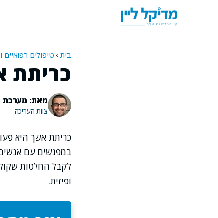
דלג
תוכן
בית
›
טיפולים רפואיים ו
כריתת א
מאת: מערכת מ
צוות העריכה
כריתת אשך היא פעולה
במפגשים עם אנשים 
לקבל החלטות שקולות
ופיזית.