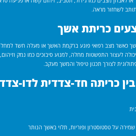
או לאבחן מצבים כמו גידול, תסביב, זיהום קשה או פגיעה טרא
ותב לשחזור מראה.
עים כריתת אשך
ך כאשר מצב רפואי פוגע ברקמת האשך או מעלה חשד למחל
ולה לעצור התפשטות מחלה, למנוע סיבוכים כמו נמק וזיהום,
ולוגית לצורך תכנון טיפול והמשך מעקב.
ין כריתה חד-צדדית לדו-צדד
ית
מירה על טסטוסטרון ופוריות, תלוי באשך הנותר