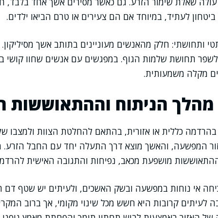
עולה שאלת שימור הזרע. גם כאשר מסירים אשך אחד בלבד, 
ביטחון לעתיד, במיוחד אם הם צעירים או טרם הביאו ילדים.
טי ותחושתי: חלק מהאנשים מעוניינים בתותב אשך מסיליקון. 
 לשפר תחושת שלמות הגוף. במפגשים עם אנשים שחוו קושי בדי
ם מקלה משמעותית.
מהלך הניתוח וההתאוששות ה
בהרדמה כללית או אזורית, בהתאם להחלטת הצוות ולמצבו ש
ור המפשעה, והאשך מוצא דרך התעלה יחד עם החבל הזרע. מש
 ההתאוששות מושפעת מכאב, נפיחות והתגובה האישית להרדמה
חה אי נוחות במפשעה ובשק האשכים, ולעיתים יש שטף דם תת
 לעיתים קרובות היא חשש מכל שינוי מקומי, אך ברוב המקרי
 של האזור באמצעות לבוש תחתון תומך והפחתת מאמץ גופני ע