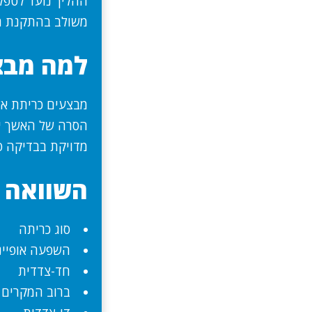
ההליך נועד לטפל 
משולב בהתקנת ת
למה מבצ
מבצעים כריתת אש
הסרה של האשך יכ
מדויקת בבדיקה פת
השוואה ב
סוג כריתה
השפעה אופיינ
חד-צדדית
ברוב המקרים ש