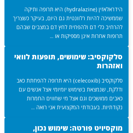
הידראלאזין (hydralazine) היא תרופה ותיקה
שממשיכה להיות רלוונטית גם היום, בעיקר כשצריך
להרחיב כלי דם ולהפחית לחץ דם במצבים שבהם
תרופות אחרות אינן מספיקות או ...
סלקוקסיב: שימושים, תופעות לוואי
ואזהרות
סלקוקסיב (celecoxib) היא תרופה להפחתת כאב
ודלקת, שנמצאת בשימוש יומיומי אצל אנשים עם
כאבים ממושכים וגם אצל מי שחווים החמרות
נקודתיות. בעבודתי המקצועית אני רואה ...
מוקסיויט פורטה: שימוש נכון,