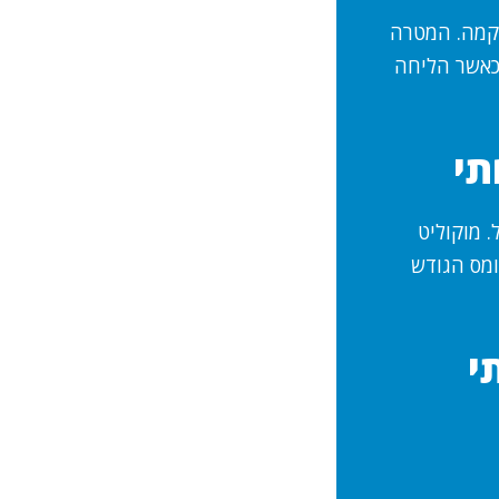
רקמה. המטרה
 כאשר הליחה
תי
 מוקוליט
ומס הגודש
י