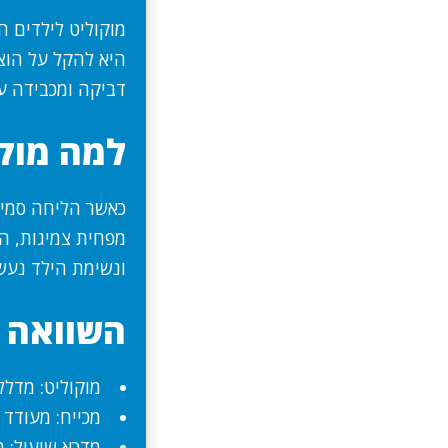
מוקוליט לילדים 
היא להקל על הוצא
דביקה ומכבידה ע
למה מוקו
כאשר הליחה סמיכ
מפחית צמיגות, הל
ונשימת הילד נעשי
השוואה ב
מוקוליט: מדלל 
מכייח: מעודד 
מדכא שיעול: 