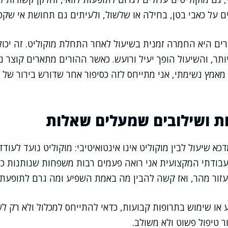
ם על כאבי בטן, בחילה או שלשול, ולעיתים גם תחושת אי שקט
ם היא החמרה זמנית בשיעול לאחר התחלת מוקוליט. זה יכול ל
תר, והשיעול הופך יעיל ורועש. כאשר ההורים מתארים קוצר נ
מאמץ נשימתי, אני מתייחס לזה כסיפור אחר שדורש בירור של ד
ת ושילובים שמעלים שאלות
א שיעול לבין מוקוליט אינו אינטואיטיבי: מוקוליט נועד לעודד פ
עבודתי המקצועית אני רואה פעמים רבות משפחות שנותנות כ
עזור מהר, ואז קשה להבין מה באמת השפיע ומה גרם לתופעת ל
או שימוש בתרופות קבועות, כדאי להתייחס למכלול ולא רק לש
 טיפול פשוט ולא משולב.