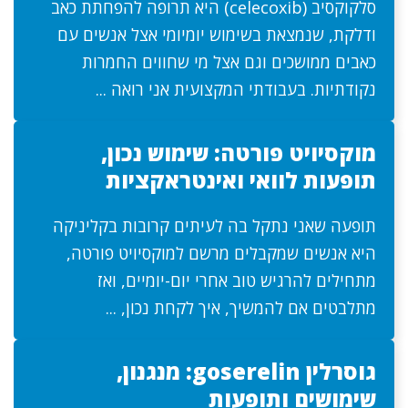
סלקוקסיב (celecoxib) היא תרופה להפחתת כאב
ודלקת, שנמצאת בשימוש יומיומי אצל אנשים עם
כאבים ממושכים וגם אצל מי שחווים החמרות
נקודתיות. בעבודתי המקצועית אני רואה ...
מוקסיויט פורטה: שימוש נכון,
תופעות לוואי ואינטראקציות
תופעה שאני נתקל בה לעיתים קרובות בקליניקה
היא אנשים שמקבלים מרשם למוקסיויט פורטה,
מתחילים להרגיש טוב אחרי יום-יומיים, ואז
מתלבטים אם להמשיך, איך לקחת נכון, ...
גוסרלין goserelin: מנגנון,
שימושים ותופעות