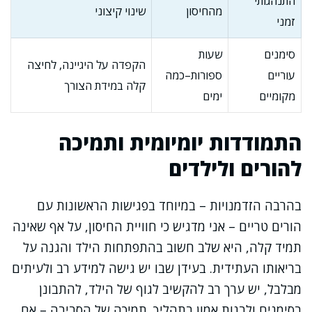
התנהגותי
מהחיסון
שינוי קיצוני
זמני
סימנים
שעות
הקפדה על היגיינה, לחיצה
עוריים
ספורות–כמה
קלה במידת הצורך
מקומיים
ימים
התמודדות יומיומית ותמיכה
להורים ולילדים
בהרבה הזדמנויות – במיוחד בפגישות הראשונות עם
הורים טריים – אני מדגיש כי חוויית החיסון, על אף שאינה
תמיד קלה, היא שלב חשוב בהתפתחות הילד והגנה על
בריאותו העתידית. בעידן שבו יש גישה למידע רב ולעיתים
מבלבל, יש ערך רב להקשיב לגוף של הילד, להתבונן
בסימנים ולבנות אמון בתהליך. תמיכה של הסביבה – אם