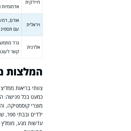
חיידקית
אדמומיות ו
אודם, דמע
ויראלית
עם תסמיני
גרד מתמשך
אלרגית
קשר לעונת
המלצות מנ
צוותי בריאות ממליצי
כמעט בכל פגישה: הי
מוצרי קוסמטיקה, והי
ילדים ובבתי ספר, ש
עדשות מגע, מומלץ ל