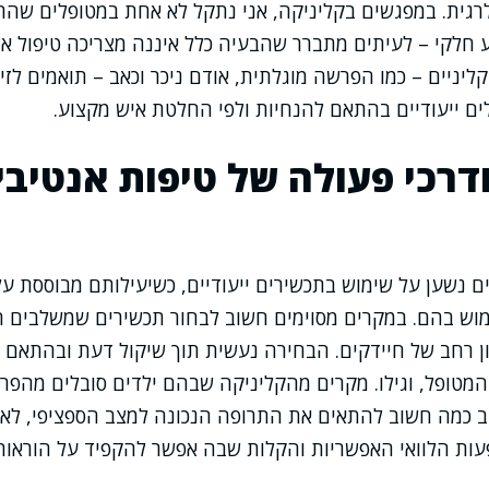
לרגית. במפגשים בקליניקה, אני נתקל לא אחת במטופלים שהחל
 חלקי – לעיתים מתברר שהבעיה כלל איננה מצריכה טיפול אנט
יניים – כמו הפרשה מוגלתית, אודם ניכר וכאב – תואמים לזיה
ים ייעודיים בהתאם להנחיות ולפי החלטת איש מקצוע.
ודרכי פעולה של טיפות אנטיבי
יים נשען על שימוש בתכשירים ייעודיים, כשיעילותם מבוססת ע
ימוש בהם. במקרים מסוימים חשוב לבחור תכשירים שמשלבים ח
 רחב של חיידקים. הבחירה נעשית תוך שיקול דעת ובהתאם ל
 המטופל, וגילו. מקרים מהקליניקה שבהם ילדים סובלים מהפר
ב כמה חשוב להתאים את התרופה הנכונה למצב הספציפי, לא 
עות הלוואי האפשריות והקלות שבה אפשר להקפיד על הוראות