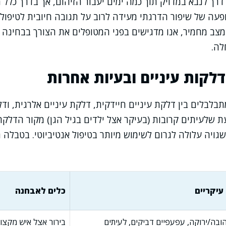
 דרך לנבא במדויק תוך כמה ימים יעבור הזיהום, אך בדרך כלל 
שעות. הופעה של שיפור הדרגתי מעידה לרוב על תגובה חיובית לטיפול
מצב מחמיר, אנו מדגישים בפני המטופלים את הצורך בבחינה
לה.
דלקות עיניים ובעיות אחרות
תבלבלים בין דלקת עיניים חיידקית, דלקת עיניים אלרגית, וד
עת שלעיתים קרובות (בעיקר אצל ילדים בגיל הגן) מקור הדל
גויה עלולה לגרום לשימוש מיותר בטיפול אנטיביוטי. בטבלה
עיקריים
כלים לאבחנה
בה/ירוקה, עפעפיים דביקים, לעיתים
בירור אצל איש מקצוע