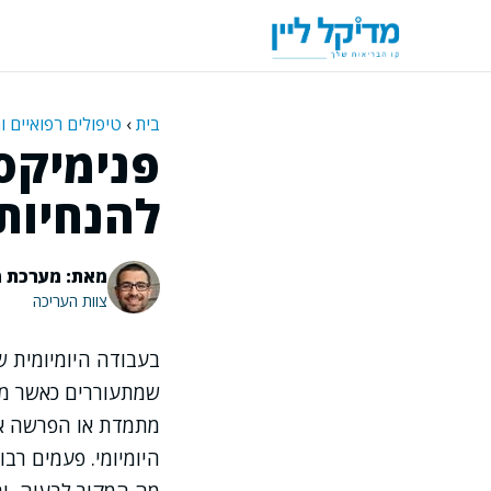
דלג
תוכן
בית
›
טיפולים רפואיים ו
פנימיקסי
להנחיות 
מאת: מערכת מ
צוות העריכה
בעבודה היומיומית ש
שמתעוררים כאשר מתמ
מתמדת או הפרשה אפו
היומיומי. פעמים רב