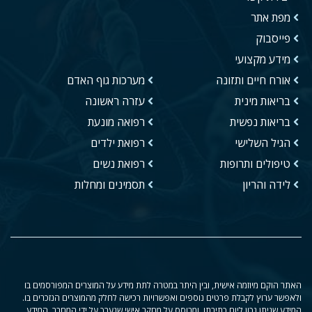
מפת אתר
פייסבוק
מידע מקצועי
אורח חיים ותזונה
מערכות גוף האדם
בריאות מינית
עזרה ראשונה
בריאות נפשית
רפואה מונעת
הגיל השלישי
רפואת ילדים
טיפולים ותרופות
רפואת נשים
לידה והריון
תסמינים ומחלות
האתר הוקם מיוזמה אישית, ובין היתר במטרה לתת מידע על המוצרים המפורסמים בו
ולאפשר ערוץ לקבלת פרטים נוספים ואפשרויות רכישה לחלק מהמוצרים הנזכרים בו.
המידע שניתן נכון ליום כתיבתו, ומבוסס על מחקר אישי שנערך על ידי המחבר. המידע