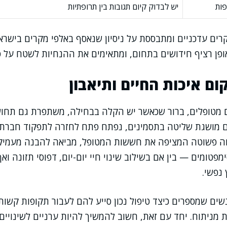
פות
יש לבדוק קיום תגובות בין תרופתיות
רים עדכניים ומתבססת על ניסיון שנאסף באלפי מקרים בישראל
ופן רציף חידושים בתחום, ומתאימים את ההנחיות לשטח על פ
ם איכות החיים ותיאבון
ם מטופלים, ברור שכאשר יש הקלה בבחילה, משתפרת גם תחוש
 מושגת שליטה בתסמינים, נפתח פתח לחזרה לתפקוד חברתי,
חה פשוטה המציפה את חששות המטופל, מביאה להבנה מעמיק
פטומים — בין אם בשילוב שינוי חיי יום-יום, דפוסי תזונה וא
נפשי.
שים שמספרים כיצד טיפול נכון סייע להם לעבור תקופות קשות 
מניתוח. יחד עם זאת, חשוב להמשיך להיות ערניים לשינויים 