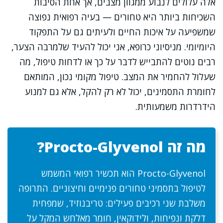
אלה עלולים לנבוע ממגוון מצבים, אך אחת הסיבות
השכיחות ביותר היא טחורים — בעיה רפואית נפוצה
שמשפיעה על איכות החיים ולעיתים גם על התפקוד
היומיומי. מניסיוני כרופא, אני יכול להעיד שלמרבה הצער,
רבים נוטים להתבייש לדבר על כך או לדחות טיפול, מה
שעלול להחמיר את המצב. טיפול מקומי נכון, המותאם
לחומרת התסמינים, יכול לא רק להקל, אלא גם למנוע
הידרדרות משמעותית.
מה זה Procto-Glyvenol?
Procto-Glyvenol הוא תכשיר רפואי המשמש
לטיפול בתסמיני טחורים פנימיים וחיצוניים. התרופה
משלבת שני רכיבים פעילים: טריבנוזיד, שמפחית
דלקת ונפיחות, ולידוקאין, חומר מאלחש המקל על