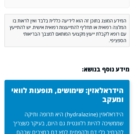
המידע המוצג בתוכן זה הוא לידיעה כללית בלבד ואין לראות בו
המלצה רפואית או תחליף להתייעצות רפואית אישית. יש להתייעץ
עם רופא לקבלת ייעוץ מקצועי המותאם למצבך הבריאותי
הספציפי.
מידע נוסף בנושא:
הידראלאזין: שימושים, תופעות לוואי
ומעקב
הידראלאזין (hydralazine) היא תרופה ותיקה
שממשיכה להיות רלוונטית גם היום, בעיקר כשצריך
להרחיב כלי דם ולהפחית לחץ דם במצבים שבהם