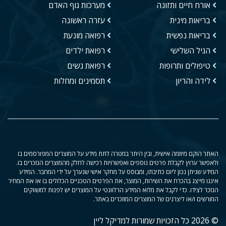
אורח חיים ותזונה
מערכות גוף האדם
בריאות מינית
עזרה ראשונה
בריאות נפשית
רפואה מונעת
הגיל השלישי
רפואת ילדים
טיפולים ותרופות
רפואת נשים
לידה והריון
תסמינים ומחלות
האתר הוקם מיוזמה אישית, ובין היתר במטרה לתת מידע על המוצרים המפורסמים בו
ולאפשר ערוץ לקבלת פרטים נוספים ואפשרויות רכישה לחלק מהמוצרים הנזכרים בו.
המידע שניתן נכון ליום כתיבתו, ומבוסס על מחקר אישי שנערך על ידי המחבר. המידע
איננו מייצג בהכרח את השירות, המוצר, את הפרטים הטכניים הכלולים בו או את המחיר
הנזכר לצידו. כדי לקבל את מלוא המידע הרלוונטי על המוצרים יש לפנות למשווקים
המורשים ו/או ליצרנים של המוצרים המוזכרים באתר.
© 2026 כל הזכויות שמורות למדיקל ליין