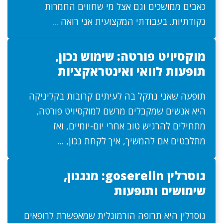
כאבים ממושכים וגם אצל מי שחווים החמרות
נקודתיות. בעבודתי המקצועית אני רואה ...
מוקסיויט פורטה: שימוש נכון,
תופעות לוואי ואינטראקציות
תופעה שאני נתקל בה לעיתים קרובות בקליניקה
היא אנשים שמקבלים מרשם למוקסיויט פורטה,
מתחילים להרגיש טוב אחרי יום-יומיים, ואז
מתלבטים אם להמשיך, איך לקחת נכון, ...
גוסרלין goserelin: מנגנון,
שימושים ותופעות
גוסרלין היא תרופה הורמונלית שמאפשרת לרופאים