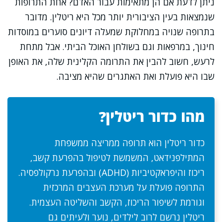
ניתן לדעת אם הן מתאימות עבור האדם? אחת התרופות
שנמצאות בעין הציבורית יותר מכל היא ריטלין. מדובר
בתרופה שנויה במחלוקת שמעלה דיונים סוערים במוסדות
חינוך, במרפאות וגם בשולחן האוכל הביתי. אבל מתחת
לרעש, חשוב להבין את התרומה הקלינית שלה, את האופן
שבו היא פועלת ואת האתגרים שהיא מציבה.
מהו כדור ריטלין?
כדור ריטלין הוא תרופה ממריצה ממשפחת
המתילפנידאט, המשמשת לטיפול בהפרעת קשב,
ריכוז והיפראקטיביות (ADHD) ובהפרעת נרקולפסיה.
התרופה פועלת על מערכת העצבים המרכזית
וגורמת לשיפור הריכוז, הקשב והשליטה העצמית.
ריטלין נרשם לרוב לילדים, נוער ולעיתים גם