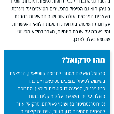
בהסבר נגיש וברור לגבי תרופות נפוצות ומוכרות, שכיח
ביניהן הוא גם הטיפול בתכשירים הפועלים על מערכת
העצבים המרכזית. עולה שוב ושוב החשיבות בהבנת
עקרונות השימוש בתרופה, תופעות הלוואי האפשריות
והשפעתה על שגרת היומיום, מעבר למידע הפשוט
שנמצא בעלון לצרכן.
מהו סרקואל?
סרקואל הוא שם מסחרי לתרופה קווטיאפין, הנמצאת
בשימוש לטיפול במצבים פסיכיאטריים כמו
סכיזופרניה, הפרעה דו-קוטבית ודיכאון. התרופה
פועלת על ידי השפעה על כימיקלים במוח
(נוירוטרנסמיטורים) ושינוי פעולתם. סרקואל עוזר
להפחית תסמינים כגון הזיות, שינויים קיצוניים