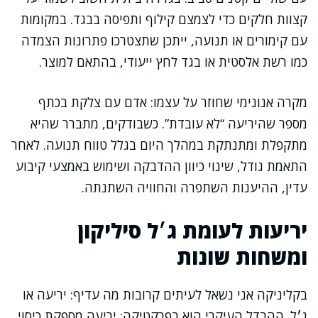
קצוות חלקים כדי לצמצם קילוף ותפיסה בבגד. במקומות
עם קימורים או תנועה, ייתכן שתצטרכו פתרונות הצמדה
כמו רשת אלסטית או בגד לחץ ייעודי, בהתאם למוצר.
מקרה אנונימי שחוזר על עצמו: אדם עם צלקת בכתף
מספר שהיריעה “לא עובדת”. כשבודקים, מתברר שהיא
מתקפלת ומתנתקת במהלך היום בגלל טווח תנועה. לאחר
התאמת גודל, שינוי כיוון ההדבקה ושימוש באמצעי קיבוע
עדין, ההיענות השתפרה והחוויה השתנתה.
יריעות לעומת ג׳ל סיליקון
ומשחות שונות
בקליניקה אני נשאל לעיתים קרובות מה עדיף: יריעה או
ג׳ל. ההבדל העיקרי הוא בפרקטיקה: יריעה מספקת כיסוי