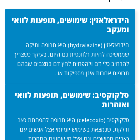
הידראלאזין: שימושים, תופעות לוואי
ומעקב
הידראלאזין (hydralazine) היא תרופה ותיקה
שממשיכה להיות רלוונטית גם היום, בעיקר כשצריך
להרחיב כלי דם ולהפחית לחץ דם במצבים שבהם
תרופות אחרות אינן מספיקות או ...
סלקוקסיב: שימושים, תופעות לוואי
ואזהרות
סלקוקסיב (celecoxib) היא תרופה להפחתת כאב
ודלקת, שנמצאת בשימוש יומיומי אצל אנשים עם
כאבים ממושכים וגם אצל מי שחווים החמרות