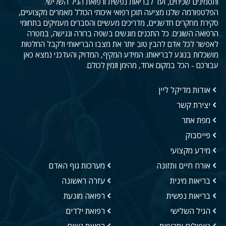
ותסמינים שכיחים, ועד לבריאות נפשית ורפואת הגיל השלישי.
הפלטפורמה שלנו מציעה תוכן רפואי איכותי הכולל מאמרים מקצועיים,
סקירת מחקרים חדשניים, מדריכים מעשיים והסברים מעמיקים בתחומי
הרפואה השונים. כל התכנים מוגשים בשפה ברורה ונגישה, במטרה
לאפשר לכל אדם להבין טוב יותר את מצבו הבריאותי ולקבל החלטות
מושכלות בנוגע לבריאותו. המידע המקיף, המדויק והעדכני נמצא כאן
עבורכם - הכל במקום אחד, מהימן וזמין לכולם.
אודות מדיקל ליין
יצירת קשר
מפת אתר
פייסבוק
מידע מקצועי
אורח חיים ותזונה
מערכות גוף האדם
בריאות מינית
עזרה ראשונה
בריאות נפשית
רפואה מונעת
הגיל השלישי
רפואת ילדים
טיפולים ותרופות
רפואת נשים