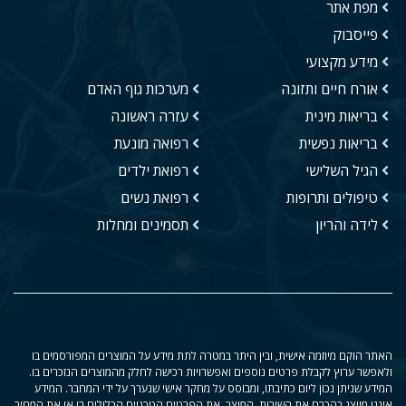
מפת אתר
פייסבוק
מידע מקצועי
אורח חיים ותזונה
מערכות גוף האדם
בריאות מינית
עזרה ראשונה
בריאות נפשית
רפואה מונעת
הגיל השלישי
רפואת ילדים
טיפולים ותרופות
רפואת נשים
לידה והריון
תסמינים ומחלות
האתר הוקם מיוזמה אישית, ובין היתר במטרה לתת מידע על המוצרים המפורסמים בו
ולאפשר ערוץ לקבלת פרטים נוספים ואפשרויות רכישה לחלק מהמוצרים הנזכרים בו.
המידע שניתן נכון ליום כתיבתו, ומבוסס על מחקר אישי שנערך על ידי המחבר. המידע
איננו מייצג בהכרח את השירות, המוצר, את הפרטים הטכניים הכלולים בו או את המחיר