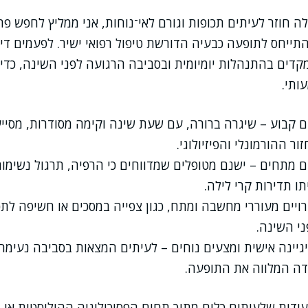
ה חוזר לעיתים תכופות וגורם לאי־נוחות, אני ממליץ לחפש פ
התייחס לתופעה כבעיה הדורשת טיפול רפואי ישיר. לפעמים די 
דים בהתנהלות יומיומית ובסביבה הרגועה לפני השינה, כדי
ותי.
ם קבוע – שיגרה ברורה, עם שעת שינה וקימה מסודרות, מסייע
ר ההורמונלי והפיזיולוגי.
 מתחים – ישנם מטופלים שמדווחים כי הרפיה, תרגול נשימות
ו תדירות קרי לילה.
ויים מעוררי מחשבה ומתח, כגון צפייה במסכים או חשיפה לתכ
י השינה.
גיינה אישית ומצעים נוחים – לעיתים המצאות בסביבה נעימ
ה המלווה את התופעה.
ידות שלעיתים כלים מתוך תחום הפסיכולוגיה ההוליסטית או 