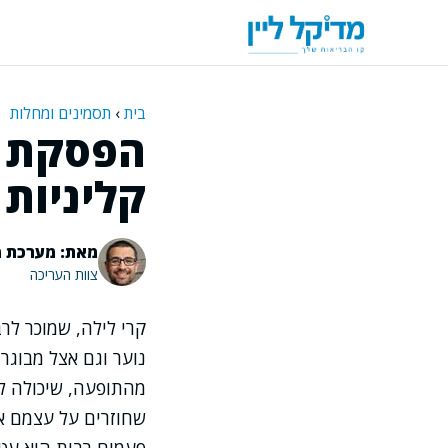
דלג
תוכן
בית
›
תסמינים ומחלות
הפסקת ק
קליניות
מאת: מערכת מ
צוות העריכה
קרי לילה, שמוכר לר
נוער וגם אצל מבוגר
מהתופעה, שיכולה לה
שחוזרים על עצמם או