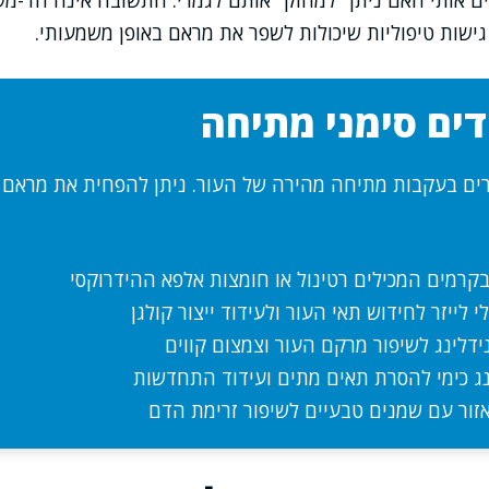
ם אותי האם ניתן "למחוק" אותם לגמרי. התשובה אינה חד-מש
ישות טיפוליות שיכולות לשפר את מראם באופן משמעותי.
דים סימני מתיחה
רים בעקבות מתיחה מהירה של העור. ניתן להפחית את מראם
רמים המכילים רטינול או חומצות אלפא ההידרוקסי
י לייזר לחידוש תאי העור ולעידוד ייצור קולגן
נידלינג לשיפור מרקם העור וצמצום קווים
נג כימי להסרת תאים מתים ועידוד התחדשות
זור עם שמנים טבעיים לשיפור זרימת הדם