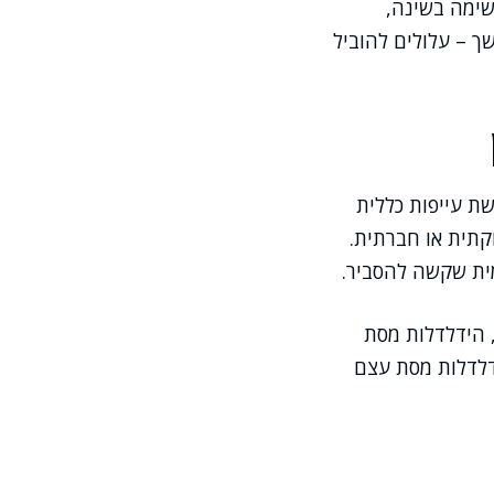
, סוכרת מסוג 2, תסמונת דום נשימה בשינה,
ך – עלולים להוביל
ת עייפות כללית
קתית או חברתית.
מית שקשה להסביר.
, הידלדלות מסת
ידלדלות מסת עצם