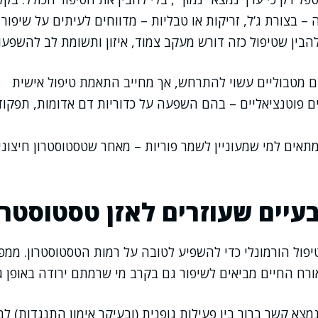
 – בצורת ג’ל, זריקות או טבליות – מדווחים לעיתים על שיפו
להבין שטיפול כזה דורש מעקב צמוד, איזון ותשומת לב להשפעו
ם מטבוליים עשוי להתרחש, אך מחייב התאמת טיפול אישית
ים פוטנציאליים – בהם השפעה על כדוריות דם אדומות, תפקוד
מתאים למי שמעוניין לשמר פוריות – מאחר שטסטוסטרון חיצוני 
בעיים שעוזרים לאזן טסטוסטרו
טיפול הורמונלי כדי להשפיע לטובה על רמות הטסטוסטרון. ממ
ורח החיים מביאים לשיפור גם בקרב מי שרמתם ירודה באופן גב
צא קשר ברור בין פעילות גופנית (ובעיקר אימון התנגדות) לבי