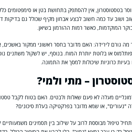
ר בטסטוסטרון, אין להסתפק בתחושת בטן או סימפטומים כללי
וב ושוב עד כמה חשוב לבצע אבחון מקיף שכולל גם בדיקות דם 
קר המוקדמות, כאשר רמות ההורמון בשיאן.
מה גורם לירידה: האם מדובר בחסר ראשוני ממקור באשכים, או
תלמוס או בלוטת יותרת המוח. בנוסף, יש לשקול משתנים נוספ
 בעיות כרוניות שיכולות למסך את התמונה.
טוסטרון – מתי ולמי?
מונליים מעלה לא פעם שאלות ולבטים. האם בטוח לקבל טסטו
 "נעורים", או שמא מדובר בפרקטיקה בעלת סיכונים?
יל טיפול מבוססת לרוב על שילוב בין תסמינים משמעותיים ל
פל רק כי ערך נמצא "נמוך", בלי להבין את הסיפור הכולל. בקל