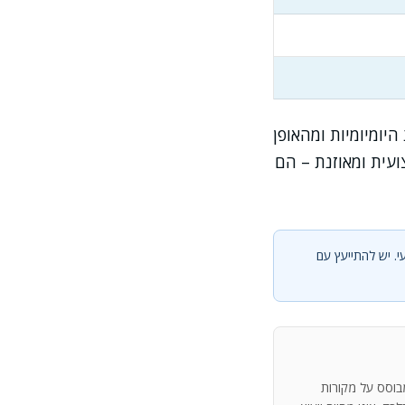
יומיומיות ומהאופן
עית ומאוזנת – הם
י. יש להתייעץ עם
מבוסס על מקורות