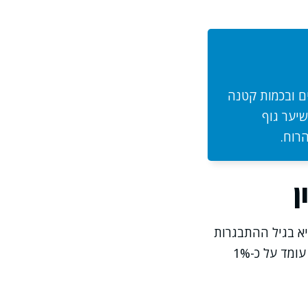
ם ובכמות קטנה
שיער גוף
רוח.
ן
יא בגיל ההתבגרות
ובתחילת שנות ה-20 לחיים, ולאחר מכן מתחילות לרדת בהדרגה – קצב שבממוצע עומד על כ-1%