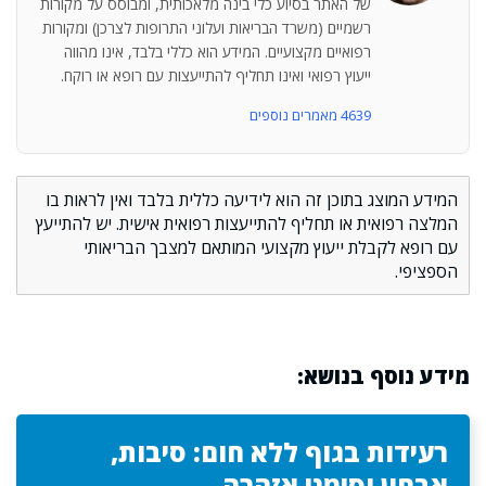
של האתר בסיוע כלי בינה מלאכותית, ומבוסס על מקורות
רשמיים (משרד הבריאות ועלוני התרופות לצרכן) ומקורות
רפואיים מקצועיים. המידע הוא כללי בלבד, אינו מהווה
ייעוץ רפואי ואינו תחליף להתייעצות עם רופא או רוקח.
4639 מאמרים נוספים
המידע המוצג בתוכן זה הוא לידיעה כללית בלבד ואין לראות בו
המלצה רפואית או תחליף להתייעצות רפואית אישית. יש להתייעץ
עם רופא לקבלת ייעוץ מקצועי המותאם למצבך הבריאותי
הספציפי.
מידע נוסף בנושא:
רעידות בגוף ללא חום: סיבות,
אבחון וסימני אזהרה