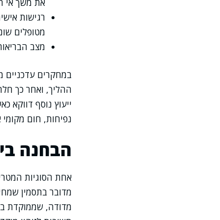
את משך אי ה
רגישות אישית
מטופלים שוני
מצב הבריאות
במחקרים עדכניים מד
ההליך, ואחר כך חלה
ייעוץ נוסף דווקא כא
נפיחות, חום מקומי א
הבחנה בין
אחת הסוגיות המטריד
מדובר בתסמין שמחיי
מדודה, שממוקדת באז