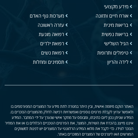
מידע מקצועי
אורח חיים ותזונה
מערכות גוף האדם
בריאות מינית
עזרה ראשונה
בריאות נפשית
רפואה מונעת
הגיל השלישי
רפואת ילדים
טיפולים ותרופות
רפואת נשים
לידה והריון
תסמינים ומחלות
האתר הוקם מיוזמה אישית, ובין היתר במטרה לתת מידע על המוצרים המפורסמים בו
ולאפשר ערוץ לקבלת פרטים נוספים ואפשרויות רכישה לחלק מהמוצרים הנזכרים בו.
המידע שניתן נכון ליום כתיבתו, ומבוסס על מחקר אישי שנערך על ידי המחבר. המידע
איננו מייצג בהכרח את השירות, המוצר, את הפרטים הטכניים הכלולים בו או את המחיר
הנזכר לצידו. כדי לקבל את מלוא המידע הרלוונטי על המוצרים יש לפנות למשווקים
המורשים ו/או ליצרנים של המוצרים המוזכרים באתר.