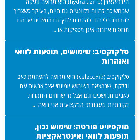
הידראלאזין (hydralazine) היא תרופה ותיקה
שממשיכה להיות רלוונטית גם היום, בעיקר כשצריך
להרחיב כלי דם ולהפחית לחץ דם במצבים שבהם
תרופות אחרות אינן מספיקות או ...
סלקוקסיב: שימושים, תופעות לוואי
ואזהרות
סלקוקסיב (celecoxib) היא תרופה להפחתת כאב
ודלקת, שנמצאת בשימוש יומיומי אצל אנשים עם
כאבים ממושכים וגם אצל מי שחווים החמרות
נקודתיות. בעבודתי המקצועית אני רואה ...
מוקסיויט פורטה: שימוש נכון,
תופעות לוואי ואינטראקציות