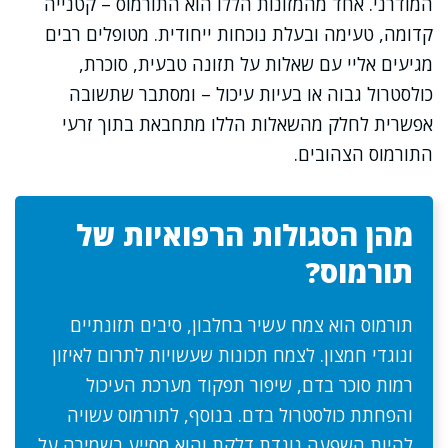
המודרני. אחד מהמזונות הללו הוא התורמוס – קטנייה
קדומה, טעימה ובעלת נוכחות ייחודית. מטופלים רבים
מגיעים אליי עם שאלות על תזונה טבעית, סוכרת,
כולסטרול גבוה או בעיות עיכול – ומסתבר שתשובה
אפשרית לחלק מהשאלות הללו מתחבאת בתוך זרעי
התורמוס הצהובים.
מהן הסגולות הרפואיות של
תורמוס?
תורמוס הוא צמח עשיר בחלבון, סיבים תזונתיים
ונוגדי חמצון. לצמח תכונות שעשויות לתרום לאיזון
רמות סוכר בדם, שיפור תפקוד מערכת העיכול
והפחתת כולסטרול בדם. בנוסף, לתורמוס עשויה
להיות השפעה נוגדת דלקת והוא מסייע בשמירה על