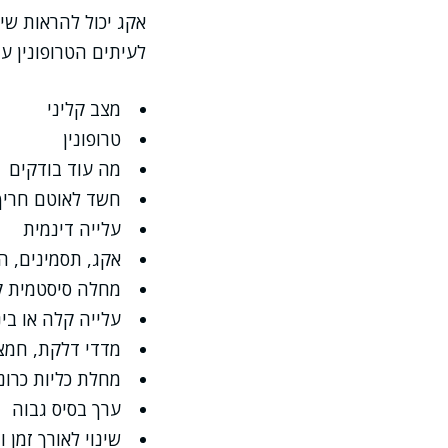
אקג יכול להראות שי
לעיתים הטרופונין עד
מצב קליני
טרופונין
מה עוד בודקים
חשד לאוטם חריף
עלייה דינמית
אקג, תסמינים, ה
מחלה סיסטמית 
עלייה קלה או בינ
מדדי דלקת, חמצון
מחלת כליות כרונ
ערך בסיס גבוה
שינוי לאורך זמן 