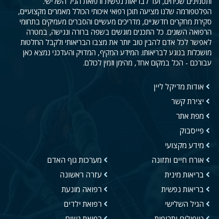
ותסמינים שכיחים, ועד לבריאות נפשית ורפואת הגיל השלישי.
הפלטפורמה שלנו מציעה תוכן רפואי איכותי הכולל מאמרים מקצועיים,
סקירת מחקרים חדשניים, מדריכים מעשיים והסברים מעמיקים בתחומי
הרפואה השונים. כל התכנים מוגשים בשפה ברורה ונגישה, במטרה
לאפשר לכל אדם להבין טוב יותר את מצבו הבריאותי ולקבל החלטות
מושכלות בנוגע לבריאותו. המידע המקיף, המדויק והעדכני נמצא כאן
עבורכם - הכל במקום אחד, מהימן וזמין לכולם.
אודות מדיקל ליין
יצירת קשר
מפת אתר
פייסבוק
מידע מקצועי
אורח חיים ותזונה
מערכות גוף האדם
בריאות מינית
עזרה ראשונה
בריאות נפשית
רפואה מונעת
הגיל השלישי
רפואת ילדים
טיפולים ותרופות
רפואת נשים