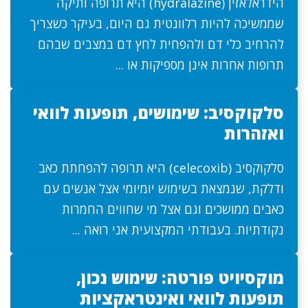
הידראלאזין (hydralazine) היא תרופה ותיקה
שממשיכה להיות רלוונטית גם היום, בעיקר כשצריך
להרחיב כלי דם ולהפחית לחץ דם במצבים שבהם
תרופות אחרות אינן מספיקות או ...
סלקוקסיב: שימושים, תופעות לוואי
ואזהרות
סלקוקסיב (celecoxib) היא תרופה להפחתת כאב
ודלקת, שנמצאת בשימוש יומיומי אצל אנשים עם
כאבים ממושכים וגם אצל מי שחווים החמרות
נקודתיות. בעבודתי המקצועית אני רואה ...
מוקסיויט פורטה: שימוש נכון,
תופעות לוואי ואינטראקציות