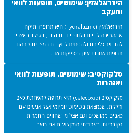
הידראלאזין: שימושים, תופעות לוואי
ומעקב
הידראלאזין (hydralazine) היא תרופה ותיקה
שממשיכה להיות רלוונטית גם היום, בעיקר כשצריך
להרחיב כלי דם ולהפחית לחץ דם במצבים שבהם
תרופות אחרות אינן מספיקות או ...
סלקוקסיב: שימושים, תופעות לוואי
ואזהרות
סלקוקסיב (celecoxib) היא תרופה להפחתת כאב
ודלקת, שנמצאת בשימוש יומיומי אצל אנשים עם
כאבים ממושכים וגם אצל מי שחווים החמרות
נקודתיות. בעבודתי המקצועית אני רואה ...