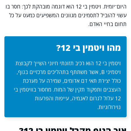
היום־יומית. ויטמין בי 12 הוא דוגמה מובהקת לכך: חסר בו
עשוי להוביל לתסמינים מגוונים המשפיעים כמעט על כל
תחום בחיי האדם.
מהו ויטמין בי 12?
ויטמין בי 12 הוא רכיב תזונתי חיוני השייך לקבוצת
ויטמיני B, אשר משתתף בתהליכים מרכזיים בגוף,
כולל יצירת תאי דם אדומים, שמירה על מערכת
העצבים ותפקוד תקין של המוח. מחסור בוויטמין בי
12 עלול לגרום לאנמיה, עייפות והפרעות
נוירולוגיות.
איך הגוף מקבל ויטמין בי 12?