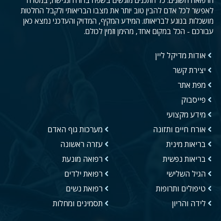
הרפואה השונים. כל התכנים מוגשים בשפה ברורה ונגישה, במטרה
לאפשר לכל אדם להבין טוב יותר את מצבו הבריאותי ולקבל החלטות
מושכלות בנוגע לבריאותו. המידע המקיף, המדויק והעדכני נמצא כאן
עבורכם - הכל במקום אחד, מהימן וזמין לכולם.
אודות מדיקל ליין
יצירת קשר
מפת אתר
פייסבוק
מידע מקצועי
אורח חיים ותזונה
מערכות גוף האדם
בריאות מינית
עזרה ראשונה
בריאות נפשית
רפואה מונעת
הגיל השלישי
רפואת ילדים
טיפולים ותרופות
רפואת נשים
לידה והריון
תסמינים ומחלות