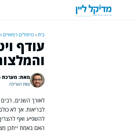
דלג
תוכן
בית
›
טיפולים רפואיים ו
והמלצות
מאת: מערכת מ
צוות העריכה
לאורך השנים, רבים 
לבריאות. אך לא כולם
להשפיע ואף להצריך
האם באמת ייתכן מצב שבו ויטמין B12 יהיה ברמה גבוהה מד