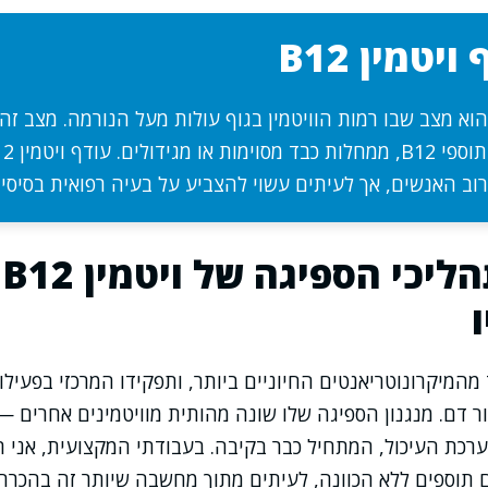
יטמין B12
ודף ויטמין B12 הוא מצב שבו רמות הוויטמין בגוף עולות מעל הנורמה. מצב 
וב האנשים, אך לעיתים עשוי להצביע על בעיה רפואית בסיסית
הרחבה: תהליכי הספיגה של ויטמין B12
 הוא אחד מהמיקרונוטריאנטים החיוניים ביותר, ותפקידו המרכזי בפעי
ר דם. מנגנון הספיגה שלו שונה מהותית מוויטמינים אחרים —
רכת העיכול, המתחיל כבר בקיבה. בעבודתי המקצועית, אני 
תוספים ללא הכוונה, לעיתים מתוך מחשבה שיותר זה בהכרח ט