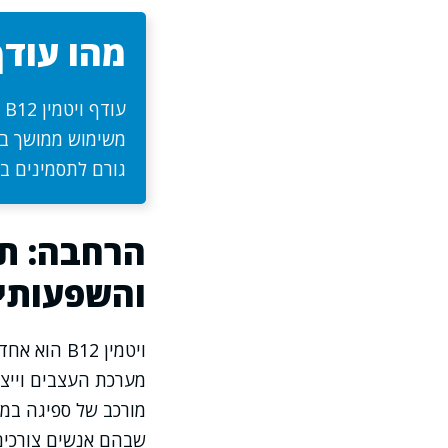
מהו עודף ו
ע
גורם לתסמינים בר
והשפעותיו
ויטמין B12
מערכת העצבים וייצו
מורכב של ספיגה במע
שבהם אנשים צורכים 