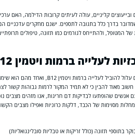
ובייעוצים קליניים, עולה לעיתים קרובות הדילמה, האם ערכי
שמדובר בדרך כלל בתגובה לתספים. ישנם מחקרים עדכניים המ
של המטופל, ולהתייחס לגורמים כמו תזונה, טיפולים תרופתיים
יות לעלייה ברמות ויטמין B12
מגוון רחב של גורמים עלול להוביל לעלייה ברמות ויטמין
חשוב מאוד להבין כי לא תמיד המקור לרמות גבוהות קשור לצרי
 אנשים שהופתעו לבדיקות דם חריגות, אנו מזהים מצבים נוס
מחלות מסוימות של הכבד, דלקות כרוניות ואפילו מצבים הקשו
קר בתוספי תזונה (כולל זריקות או טבליות סובלינגואליות)