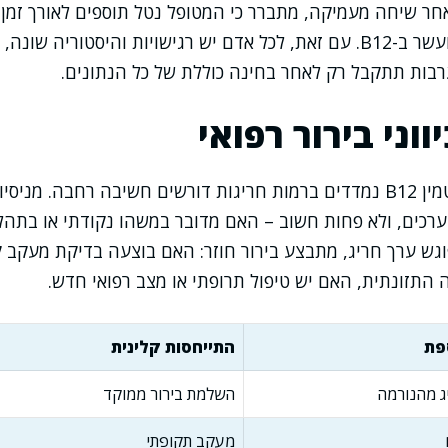
חר שיחה מעמיקה, מתברר כי המטופל נטל תוספים לאורך זמן א
במדינה בה המזון מועשר ב-B12. עם זאת, לכל אדם יש רגישויות והיסטורי
רבות תתקבל רק לאחר בחינה כוללת של כל הנתונים.
ווני בירור רפואי
מצבים בהם ערכי ויטמין B12 נמדדים ברמות חריגות דורשים חשיבה רחבה. מ
רכים, ולא פחות חשוב – האם מדובר במשהו נקודתי או בתהל
וגש ערך חריג, מתבצע בירור חוזר: האם בוצעה בדיקת מעקב 
ה התזונתית, האם יש טיפול תרופתי או מצב רפואי חדש.
פת
התייחסות קלינית
ג מהנורמה
השלמת בירור ממוקד
מעקב תקופתי