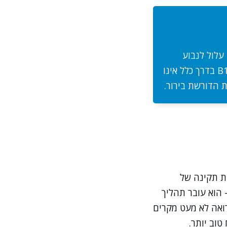
זה עלול לנבוע
משימוש ממושך בתוספי B12, ממחלות כבד מסוימות או מגידולים. עודף ויטמין B12 בדרך כלל אינו
 הדורשת בירור.
לות תקינה של
 הוא עובר תהליך
רואה לא מעט מקרים
וב יותר.