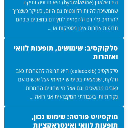
הידראלאזין (hydralazine) היא תרופה ותיקה
שממשיכה להיות רלוונטית גם היום, בעיקר כשצריך
להרחיב כלי דם ולהפחית לחץ דם במצבים שבהם
תרופות אחרות אינן מספיקות או ...
סלקוקסיב: שימושים, תופעות לוואי
ואזהרות
סלקוקסיב (celecoxib) היא תרופה להפחתת כאב
ודלקת, שנמצאת בשימוש יומיומי אצל אנשים עם
כאבים ממושכים וגם אצל מי שחווים החמרות
נקודתיות. בעבודתי המקצועית אני רואה ...
מוקסיויט פורטה: שימוש נכון,
תופעות לוואי ואינטראקציות