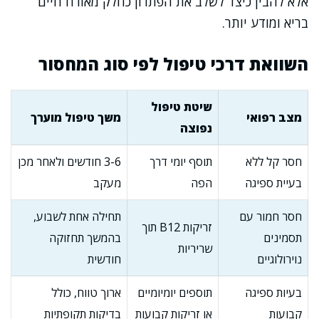
אלא להבין כיצד לשלב את הפתרון כחלק מאורח חיים
בריא ומודע יותר.
השוואת דרכי טיפול לפי סוג המחסור
שיטת טיפול
מצב רפואי
משך טיפול מוערך
נפוצה
חסר קל ללא
תוסף יומי דרך
3-6 חודשים ולאחר מכן
בעיית ספיגה
הפה
מעקב
חסר חמור עם
תחילה אחת לשבוע,
זריקות B12 תוך
תסמינים
בהמשך תחזוקה
שריריות
נוירולוגיים
חודשית
בעיות ספיגה
תוספים יומיומיים
ארוך טווח, כולל
קבועות
או זריקות קבועות
בדיקות תקופתיות