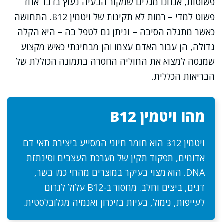
פשוטות, אנחנו מגלים שמקור הבעיה נעוץ בדבר אחד
פשוט למדי – רמות לא תקינות של ויטמין B12. התחושה
כאשר מתגלה הסיבה – וניתן גם לטפל בה – היא הקלה
גדולה, הן עבור האדם עצמו והן מבחינתי כאיש מקצוע
שמנסה למצוא את החוליה החסרה בתמונה הכוללת של
הבריאות הכללית.
מהו ויטמין B12
ויטמין B12 הוא חומר חיוני המסייע ביצירת תאי דם
אדומים, תפקוד תקין של מערכת העצבים וסינתזת
DNA. הוא מצוי בעיקר במוצרים מהחי כמו בשר,
דגים, ביצים וחלב. מחסור ב-B12 עלול לגרום
לעייפות, נימול, בעיות בזיכרון ואנמיה מגלובלסטית.