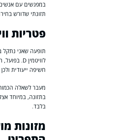
במפגשים עם אנשים ש
תזונתי שדורש בחירה
פטריות וויטמין D: מה
תופעה שאני נתקל ב
לוויטמין D.
חשיפה ייעודית ולכן מכילות יותר D2, ויש פטריות
בתזונה, במיוחד אצל
בלבד.
מזונות מ
התפריט